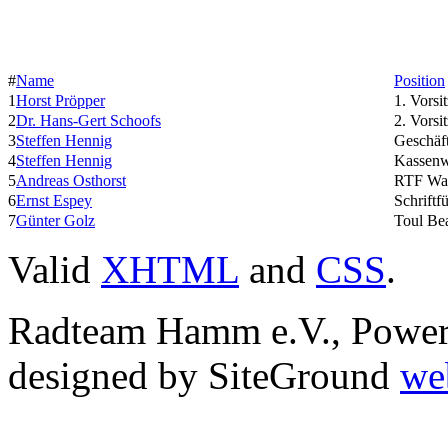
#
Name
Position
1
Horst Pröpper
1. Vorsi
2
Dr. Hans-Gert Schoofs
2. Vorsi
3
Steffen Hennig
Geschäft
4
Steffen Hennig
Kassenw
5
Andreas Osthorst
RTF Wa
6
Ernst Espey
Schriftf
7
Günter Golz
Toul Bea
Valid
XHTML
and
CSS
.
Radteam Hamm e.V., Powe
designed by SiteGround
we