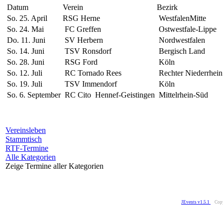
Datum
Verein
Bezirk
So. 25. April
RSG Herne
WestfalenMitte
So. 24. Mai
FC Greffen
Ostwestfale-Lippe
Do. 11. Juni
SV Herbern
Nordwestfalen
So. 14. Juni
TSV Ronsdorf
Bergisch Land
So. 28. Juni
RSG Ford
Köln
So. 12. Juli
RC Tornado Rees
Rechter Niederrhein
So. 19. Juli
TSV Immendorf
Köln
So. 6. September
RC Cito Hennef-Geistingen
Mittelrhein-Süd
Vereinsleben
Stammtisch
RTF-Termine
Alle Kategorien
Zeige Termine aller Kategorien
JEvents v1.5.1
Cop