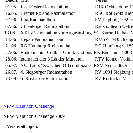
Datum
Titel
Verein
01.05.
Josef-Oster-Radmarathon
DJK Ochtendung 19
16.05.
Bremer Roland Radmarathon
RSC Rot-Gold Bre
07.06.
Jura-Radmarathon
SV Lupburg 1959 e
07.06.
Uhlenköper Radmarathon
Radsportteam Uelze
13.06.
XXL-Radmarathon zur Augustusburg
SG Kurort Hatha e.V
14.06
Hegau-Panorama-Tour
RMSV 1910 Orsinge
21.06.
RG Hamburg Radmarathon
RG Hamburg v. 189
27.06.
Radmarathon Cottbus-Görlitz-Cottbus
RK Endspurt 1909 C
28.06.
Internationaler 3 Länder Marathon
RTV Komet Völking
05.07.
NG-Tours "Zwischen Orla und Saale"
RSV Neustadt/Orla
26.07.
4. Siegburger Radmarathon
RV 1894 Siegburg e
13.09.
6. Rostocker Radmarathon
RV Rostock e.V.
NRW-Marathon-Challenge
NRW-Marathon-Challenge 2009
8 Veranstaltungen: