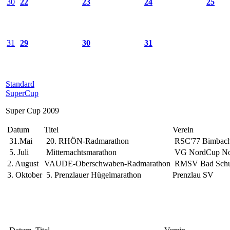
30
22
23
24
25
31
29
30
31
Standard
SuperCup
Super Cup 2009
Datum
Titel
Verein
31.Mai
20. RHÖN-Radmarathon
RSC'77 Bimbach
5. Juli
Mitternachtsmarathon
VG NordCup Nor
2. August
VAUDE-Oberschwaben-Radmarathon
RMSV Bad Schus
3. Oktober
5. Prenzlauer Hügelmarathon
Prenzlau SV