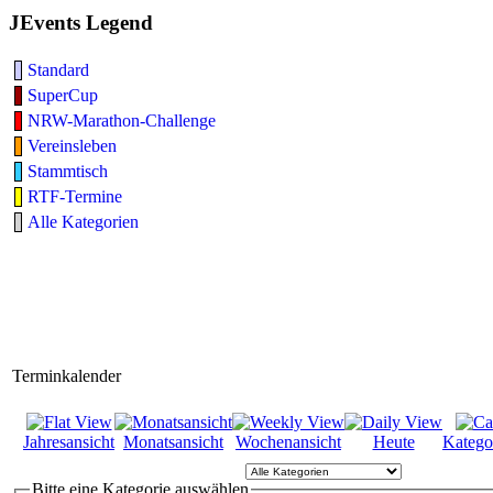
JEvents Legend
Standard
SuperCup
NRW-Marathon-Challenge
Vereinsleben
Stammtisch
RTF-Termine
Alle Kategorien
Terminkalender
Jahresansicht
Monatsansicht
Wochenansicht
Heute
Katego
Bitte eine Kategorie auswählen