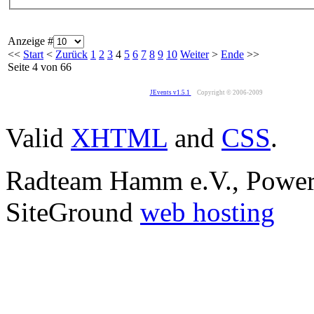
Anzeige #
<<
Start
<
Zurück
1
2
3
4
5
6
7
8
9
10
Weiter
>
Ende
>>
Seite 4 von 66
JEvents v1.5.1
Copyright © 2006-2009
Valid
XHTML
and
CSS
.
Radteam Hamm e.V., Powe
SiteGround
web hosting