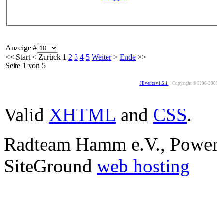
Anzeige #
<<
Start
<
Zurück
1
2
3
4
5
Weiter
>
Ende
>>
Seite 1 von 5
JEvents v1.5.1
Copyright © 2006-200
Valid
XHTML
and
CSS
.
Radteam Hamm e.V., Powe
SiteGround
web hosting