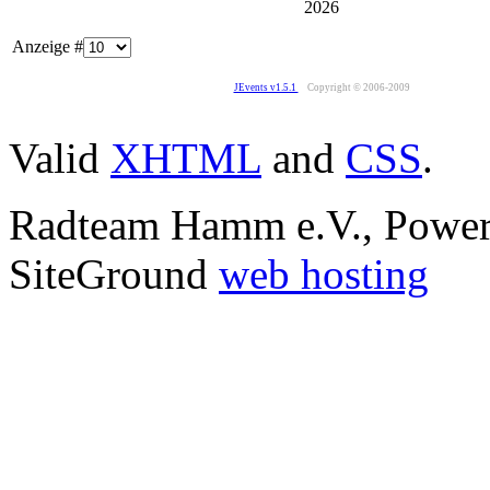
2026
Anzeige #
JEvents v1.5.1
Copyright © 2006-2009
Valid
XHTML
and
CSS
.
Radteam Hamm e.V., Powe
SiteGround
web hosting