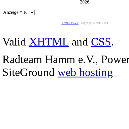
2026
Anzeige #
JEvents v1.5.1
Copyright © 2006-2009
Valid
XHTML
and
CSS
.
Radteam Hamm e.V., Powe
SiteGround
web hosting