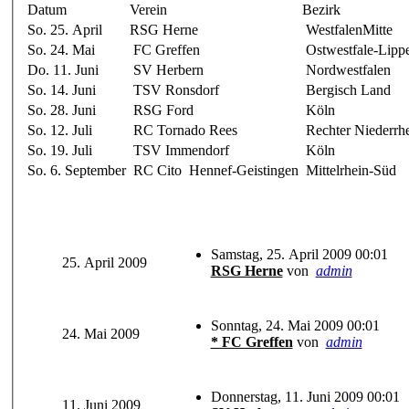
Datum
Verein
Bezirk
So. 25. April
RSG Herne
WestfalenMitte
So. 24. Mai
FC Greffen
Ostwestfale-Lipp
Do. 11. Juni
SV Herbern
Nordwestfalen
So. 14. Juni
TSV Ronsdorf
Bergisch Land
So. 28. Juni
RSG Ford
Köln
So. 12. Juli
RC Tornado Rees
Rechter Niederrh
So. 19. Juli
TSV Immendorf
Köln
So. 6. September
RC Cito Hennef-Geistingen
Mittelrhein-Süd
Samstag, 25. April 2009 00:01
25. April 2009
RSG Herne
von
admin
Sonntag, 24. Mai 2009 00:01
24. Mai 2009
* FC Greffen
von
admin
Donnerstag, 11. Juni 2009 00:01
11. Juni 2009