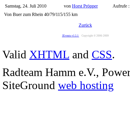
Samstag, 24. Juli 2010
von
Horst Pröpper
Aufrufe 
Von Buer zum Rhein 40/79/115/155 km
Zurück
JEvents v1.5.1
Copyright © 2006-2009
Valid
XHTML
and
CSS
.
Radteam Hamm e.V., Powe
SiteGround
web hosting